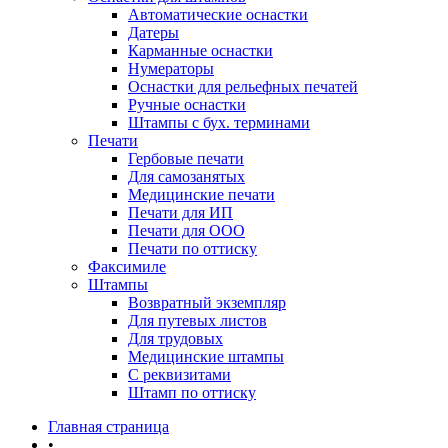
Автоматические оснастки
Датеры
Карманные оснастки
Нумераторы
Оснастки для рельефных печатей
Ручные оснастки
Штампы с бух. терминами
Печати
Гербовые печати
Для самозанятых
Медицинские печати
Печати для ИП
Печати для ООО
Печати по оттиску
Факсимиле
Штампы
Возвратный экземпляр
Для путевых листов
Для трудовых
Медицинские штампы
С реквизитами
Штамп по оттиску
Главная страница
•