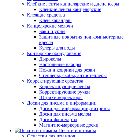
Клейкие ленты канцелярские и диспенсеры
Клейкие ленты канцелярские
Клеящие средства
Клей-карандаш
Канцелярские мелочи
Баки и урны
Защитные покрытия под компьютерные
кресла
Кулеры для воды
Конторское оборудование
Дыроколы
Настольные наборы
Ножи и коврики для резки
Степлеры, скобы, антистеплеры
Корректирующие средства
Корректирующие ленты
Корректирующие ручки
Штрихи-корректоры
Доски для письма и информации
Доски для информации, витрины
Доски для письма мелом
Доски-флипчарты
Магнитно-маркерные доски
Печати и штампы
Оснастки для штампов