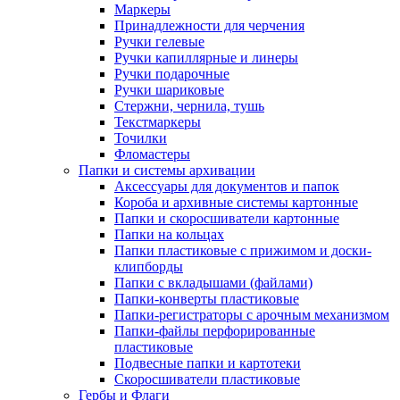
Маркеры
Принадлежности для черчения
Ручки гелевые
Ручки капиллярные и линеры
Ручки подарочные
Ручки шариковые
Стержни, чернила, тушь
Текстмаркеры
Точилки
Фломастеры
Папки и системы архивации
Аксессуары для документов и папок
Короба и архивные системы картонные
Папки и скоросшиватели картонные
Папки на кольцах
Папки пластиковые с прижимом и доски-
клипборды
Папки с вкладышами (файлами)
Папки-конверты пластиковые
Папки-регистраторы с арочным механизмом
Папки-файлы перфорированные
пластиковые
Подвесные папки и картотеки
Скоросшиватели пластиковые
Гербы и Флаги