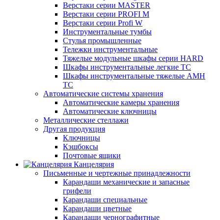
Верстаки серии MASTER
Верстаки серии PROFI M
Верстаки серии Profi W
Инструментальные тумбы
Стулья промышленные
Тележки инструментальные
Тяжелые модульные шкафы серии HARD
Шкафы инструментальные легкие ТС
Шкафы инструментальные тяжелые AMH
TC
Автоматические системы хранения
Автоматические камеры хранения
Автоматические ключницы
Металлические стеллажи
Другая продукция
Ключницы
Кэшбоксы
Почтовые ящики
Канцелярия
Письменные и чертежные принадлежности
Карандаши механические и запасные
грифели
Карандаши специальные
Карандаши цветные
Карандаши чернографитные