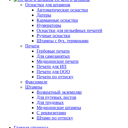
Оснастки для штампов
Автоматические оснастки
Датеры
Карманные оснастки
Нумераторы
Оснастки для рельефных печатей
Ручные оснастки
Штампы с бух. терминами
Печати
Гербовые печати
Для самозанятых
Медицинские печати
Печати для ИП
Печати для ООО
Печати по оттиску
Факсимиле
Штампы
Возвратный экземпляр
Для путевых листов
Для трудовых
Медицинские штампы
С реквизитами
Штамп по оттиску
Главная страница