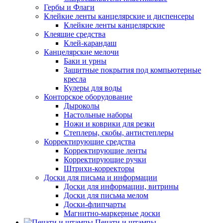
Гербы и Флаги
Клейкие ленты канцелярские и диспенсеры
Клейкие ленты канцелярские
Клеящие средства
Клей-карандаш
Канцелярские мелочи
Баки и урны
Защитные покрытия под компьютерные
кресла
Кулеры для воды
Конторское оборудование
Дыроколы
Настольные наборы
Ножи и коврики для резки
Степлеры, скобы, антистеплеры
Корректирующие средства
Корректирующие ленты
Корректирующие ручки
Штрихи-корректоры
Доски для письма и информации
Доски для информации, витрины
Доски для письма мелом
Доски-флипчарты
Магнитно-маркерные доски
Печати и штампы