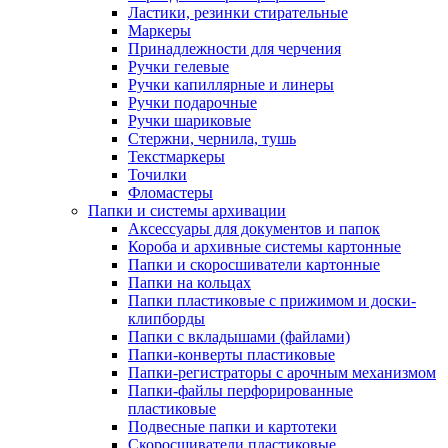
Ластики, резинки стирательные
Маркеры
Принадлежности для черчения
Ручки гелевые
Ручки капиллярные и линеры
Ручки подарочные
Ручки шариковые
Стержни, чернила, тушь
Текстмаркеры
Точилки
Фломастеры
Папки и системы архивации
Аксессуары для документов и папок
Короба и архивные системы картонные
Папки и скоросшиватели картонные
Папки на кольцах
Папки пластиковые с прижимом и доски-
клипборды
Папки с вкладышами (файлами)
Папки-конверты пластиковые
Папки-регистраторы с арочным механизмом
Папки-файлы перфорированные
пластиковые
Подвесные папки и картотеки
Скоросшиватели пластиковые