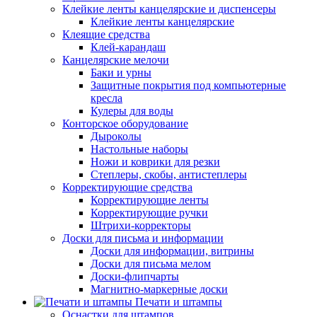
Клейкие ленты канцелярские и диспенсеры
Клейкие ленты канцелярские
Клеящие средства
Клей-карандаш
Канцелярские мелочи
Баки и урны
Защитные покрытия под компьютерные
кресла
Кулеры для воды
Конторское оборудование
Дыроколы
Настольные наборы
Ножи и коврики для резки
Степлеры, скобы, антистеплеры
Корректирующие средства
Корректирующие ленты
Корректирующие ручки
Штрихи-корректоры
Доски для письма и информации
Доски для информации, витрины
Доски для письма мелом
Доски-флипчарты
Магнитно-маркерные доски
Печати и штампы
Оснастки для штампов