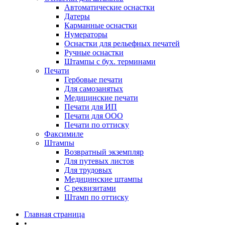
Автоматические оснастки
Датеры
Карманные оснастки
Нумераторы
Оснастки для рельефных печатей
Ручные оснастки
Штампы с бух. терминами
Печати
Гербовые печати
Для самозанятых
Медицинские печати
Печати для ИП
Печати для ООО
Печати по оттиску
Факсимиле
Штампы
Возвратный экземпляр
Для путевых листов
Для трудовых
Медицинские штампы
С реквизитами
Штамп по оттиску
Главная страница
•