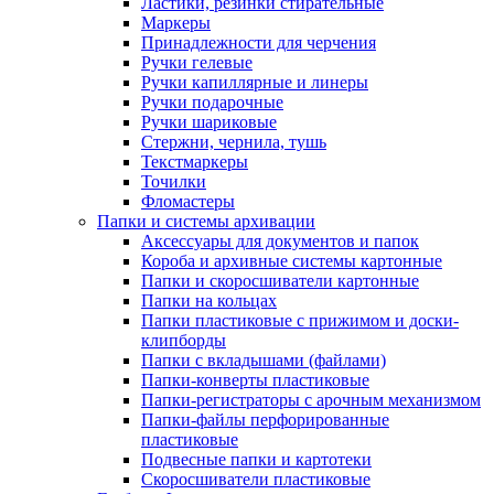
Ластики, резинки стирательные
Маркеры
Принадлежности для черчения
Ручки гелевые
Ручки капиллярные и линеры
Ручки подарочные
Ручки шариковые
Стержни, чернила, тушь
Текстмаркеры
Точилки
Фломастеры
Папки и системы архивации
Аксессуары для документов и папок
Короба и архивные системы картонные
Папки и скоросшиватели картонные
Папки на кольцах
Папки пластиковые с прижимом и доски-
клипборды
Папки с вкладышами (файлами)
Папки-конверты пластиковые
Папки-регистраторы с арочным механизмом
Папки-файлы перфорированные
пластиковые
Подвесные папки и картотеки
Скоросшиватели пластиковые