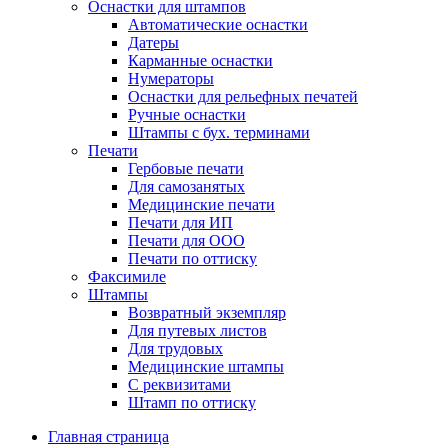
Оснастки для штампов
Автоматические оснастки
Датеры
Карманные оснастки
Нумераторы
Оснастки для рельефных печатей
Ручные оснастки
Штампы с бух. терминами
Печати
Гербовые печати
Для самозанятых
Медицинские печати
Печати для ИП
Печати для ООО
Печати по оттиску
Факсимиле
Штампы
Возвратный экземпляр
Для путевых листов
Для трудовых
Медицинские штампы
С реквизитами
Штамп по оттиску
Главная страница