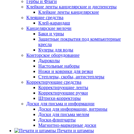
Гербы и Флаги
Клейкие ленты канцелярские и диспенсеры
Клейкие ленты канцелярские
Клеящие средства
Клей-карандаш
Канцелярские мелочи
Баки и урны
Защитные покрытия под компьютерные
кресла
Кулеры для воды
Конторское оборудование
Дыроколы
Настольные наборы
Ножи и коврики для резки
Степлеры, скобы, антистеплеры
Корректирующие средства
Корректирующие ленты
Корректирующие ручки
Штрихи-корректоры
Доски для письма и информации
Доски для информации, витрины
Доски для письма мелом
Доски-флипчарты
Магнитно-маркерные доски
Печати и штампы