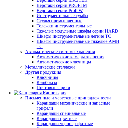
Верстаки серии MASTER
Верстаки серии PROFI M
Верстаки серии Profi W
Инструментальные тумбы
Стулья промышленные
Тележки инструментальные
Тяжелые модульные шкафы серии HARD
Шкафы инструментальные легкие ТС
Шкафы инструментальные тяжелые AMH
TC
Автоматические системы хранения
Автоматические камеры хранения
Автоматические ключницы
Металлические стеллажи
Другая продукция
Ключницы
Кэшбоксы
Почтовые ящики
Канцелярия
Письменные и чертежные принадлежности
Карандаши механические и запасные
грифели
Карандаши специальные
Карандаши цветные
Карандаши чернографитные