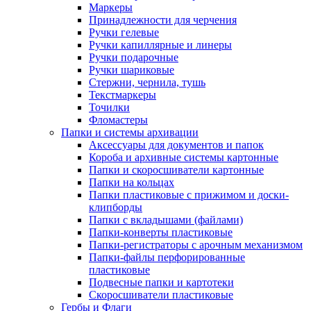
Маркеры
Принадлежности для черчения
Ручки гелевые
Ручки капиллярные и линеры
Ручки подарочные
Ручки шариковые
Стержни, чернила, тушь
Текстмаркеры
Точилки
Фломастеры
Папки и системы архивации
Аксессуары для документов и папок
Короба и архивные системы картонные
Папки и скоросшиватели картонные
Папки на кольцах
Папки пластиковые с прижимом и доски-
клипборды
Папки с вкладышами (файлами)
Папки-конверты пластиковые
Папки-регистраторы с арочным механизмом
Папки-файлы перфорированные
пластиковые
Подвесные папки и картотеки
Скоросшиватели пластиковые
Гербы и Флаги