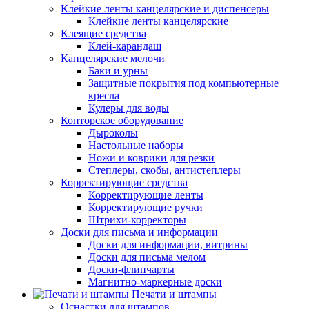
Клейкие ленты канцелярские и диспенсеры
Клейкие ленты канцелярские
Клеящие средства
Клей-карандаш
Канцелярские мелочи
Баки и урны
Защитные покрытия под компьютерные
кресла
Кулеры для воды
Конторское оборудование
Дыроколы
Настольные наборы
Ножи и коврики для резки
Степлеры, скобы, антистеплеры
Корректирующие средства
Корректирующие ленты
Корректирующие ручки
Штрихи-корректоры
Доски для письма и информации
Доски для информации, витрины
Доски для письма мелом
Доски-флипчарты
Магнитно-маркерные доски
Печати и штампы
Оснастки для штампов