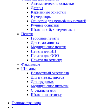
Автоматические оснастки
Датеры
Карманные оснастки
Нумераторы
Оснастки для рельефных печатей
Ручные оснастки
Штампы с бух. терминами
Печати
Гербовые печати
Для самозанятых
Медицинские печати
Печати для ИП
Печати для ООО
Печати по оттиску
Факсимиле
Штампы
Возвратный экземпляр
Для путевых листов
Для трудовых
Медицинские штампы
С реквизитами
Штамп по оттиску
Главная страница
•