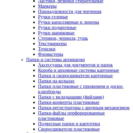
Ластики, резинки стирательные
Маркеры
Принадлежности для черчения
Ручки гелевые
Ручки капиллярные и линеры
Ручки подарочные
Ручки шариковые
Стержни, чернила, тушь
Текстмаркеры
Точилки
Фломастеры
Папки и системы архивации
Аксессуары для документов и папок
Короба и архивные системы картонные
Папки и скоросшиватели картонные
Папки на кольцах
Папки пластиковые с прижимом и доски-
клипборды
Папки с вкладышами (файлами)
Папки-конверты пластиковые
Папки-регистраторы с арочным механизмом
Папки-файлы перфорированные
пластиковые
Подвесные папки и картотеки
Скоросшиватели пластиковые