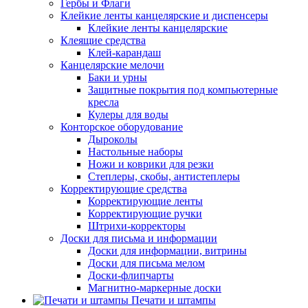
Гербы и Флаги
Клейкие ленты канцелярские и диспенсеры
Клейкие ленты канцелярские
Клеящие средства
Клей-карандаш
Канцелярские мелочи
Баки и урны
Защитные покрытия под компьютерные
кресла
Кулеры для воды
Конторское оборудование
Дыроколы
Настольные наборы
Ножи и коврики для резки
Степлеры, скобы, антистеплеры
Корректирующие средства
Корректирующие ленты
Корректирующие ручки
Штрихи-корректоры
Доски для письма и информации
Доски для информации, витрины
Доски для письма мелом
Доски-флипчарты
Магнитно-маркерные доски
Печати и штампы