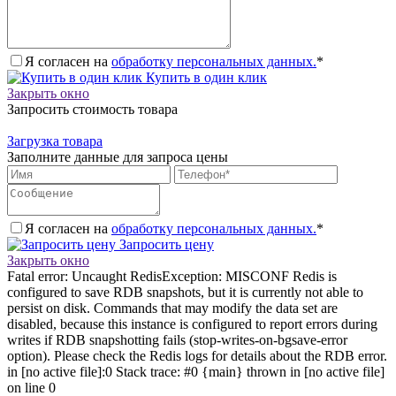
Я согласен на
обработку персональных данных.
*
Купить в один клик
Закрыть окно
Запросить стоимость товара
Загрузка товара
Заполните данные для запроса цены
Я согласен на
обработку персональных данных.
*
Запросить цену
Закрыть окно
Fatal error: Uncaught RedisException: MISCONF Redis is
configured to save RDB snapshots, but it is currently not able to
persist on disk. Commands that may modify the data set are
disabled, because this instance is configured to report errors during
writes if RDB snapshotting fails (stop-writes-on-bgsave-error
option). Please check the Redis logs for details about the RDB error.
in [no active file]:0 Stack trace: #0 {main} thrown in [no active file]
on line 0