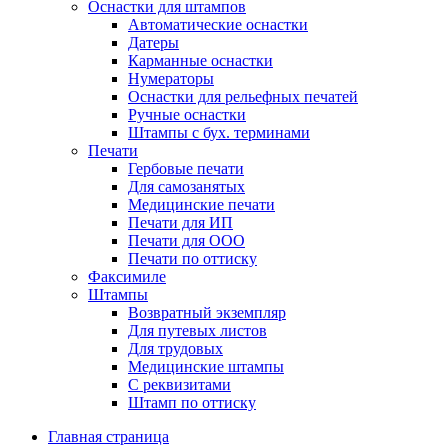
Оснастки для штампов
Автоматические оснастки
Датеры
Карманные оснастки
Нумераторы
Оснастки для рельефных печатей
Ручные оснастки
Штампы с бух. терминами
Печати
Гербовые печати
Для самозанятых
Медицинские печати
Печати для ИП
Печати для ООО
Печати по оттиску
Факсимиле
Штампы
Возвратный экземпляр
Для путевых листов
Для трудовых
Медицинские штампы
С реквизитами
Штамп по оттиску
Главная страница