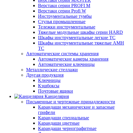
Верстаки серии MASTER
Верстаки серии PROFI M
Верстаки серии Profi W
Инструментальные тумбы
Стулья промышленные
Тележки инструментальные
Тяжелые модульные шкафы серии HARD
Шкафы инструментальные легкие ТС
Шкафы инструментальные тяжелые AMH
TC
Автоматические системы хранения
Автоматические камеры хранения
Автоматические ключницы
Металлические стеллажи
Другая продукция
Ключницы
Кэшбоксы
Почтовые ящики
Канцелярия
Письменные и чертежные принадлежности
Карандаши механические и запасные
грифели
Карандаши специальные
Карандаши цветные
Карандаши чернографитные