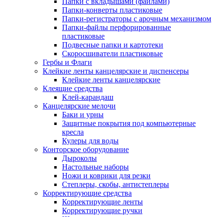
Папки с вкладышами (файлами)
Папки-конверты пластиковые
Папки-регистраторы с арочным механизмом
Папки-файлы перфорированные
пластиковые
Подвесные папки и картотеки
Скоросшиватели пластиковые
Гербы и Флаги
Клейкие ленты канцелярские и диспенсеры
Клейкие ленты канцелярские
Клеящие средства
Клей-карандаш
Канцелярские мелочи
Баки и урны
Защитные покрытия под компьютерные
кресла
Кулеры для воды
Конторское оборудование
Дыроколы
Настольные наборы
Ножи и коврики для резки
Степлеры, скобы, антистеплеры
Корректирующие средства
Корректирующие ленты
Корректирующие ручки