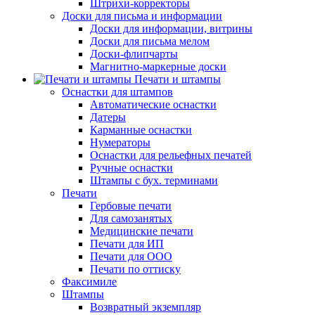
Штрихи-корректоры
Доски для письма и информации
Доски для информации, витрины
Доски для письма мелом
Доски-флипчарты
Магнитно-маркерные доски
Печати и штампы
Оснастки для штампов
Автоматические оснастки
Датеры
Карманные оснастки
Нумераторы
Оснастки для рельефных печатей
Ручные оснастки
Штампы с бух. терминами
Печати
Гербовые печати
Для самозанятых
Медицинские печати
Печати для ИП
Печати для ООО
Печати по оттиску
Факсимиле
Штампы
Возвратный экземпляр