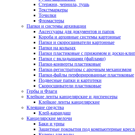
Стержни, чернила, тушь
Текстмаркеры
Точилки
Фломастеры
Папки и системы архивации
Аксессуары для документов и папок
Короба и архивные системы картонные
Папки и скоросшиватели картонные
Папки на кольцах
Папки пластиковые с прижимом и доски-кли
Папки с вкладышами (файлами)
Папки-конверты пластиковые
Папки-регистраторы с арочным механизмом
Папки-файлы перфорированные пластиковые
Подвесные папки и картотеки
Скоросшиватели пластиковые
Гербы и Флаги
Клейкие ленты канцелярские и диспенсеры
Клейкие ленты канцелярские
Клеящие средства
Клей-карандаш
Канцелярские мелочи
Баки и урны
Защитные покрытия под компьютерные кресл
Кулеры для воды