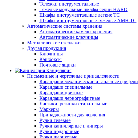
Тележки инструментальные
Тяжелые модульные шкафы серии HARD
Шкафы инструментальные легкие ТС
Шкафы инструментальные тяжелые AMH TC
Автоматические системы хранения
Автоматические камеры хранения
Автоматические ключницы
Металлические стеллажи
Другая продукция
Ключницы
Кэшбоксы
Почтовые ящики
Канцелярия
Письменные и чертежные принадлежности
Карандаши механические и запасные грифели
Карандаши специальные
Карандаши цветные
Карандаши чернографитные
Ластики, резинки стирательные
Маркеры
Принадлежности для черчения
Ручки гелевые
Ручки капиллярные и линеры
Ручки подарочные
Ручки шариковые