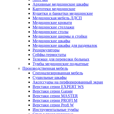
Архивные медицинские шкафы
Картотеки медицинские
Кушетки и банкетки медицинские
Медицинская мебель ЛДСП
Медицинские кровати
Медицинские стеллажи
Медицинские столы
Медицинские ширмы и стойки
Медицинские шкафы
Медицинские шкафы для раздевалок
Рециркуляторы
Сейфы-термостаты
Тележки для перевозки больных
Тумбы медицинские подкатные
Производственная мебель
Cпециализированная мебель
Cушильные шкафы
Аксессуары на перфорированный экран
Верстаки серии EXPERT WS
Верстаки серии Garage
Верстаки серии MASTER
Верстаки серии PROFI M
Верстаки серии Profi W
Инструментальные тумбы