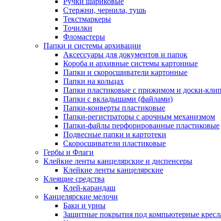
Ручки шариковые
Стержни, чернила, тушь
Текстмаркеры
Точилки
Фломастеры
Папки и системы архивации
Аксессуары для документов и папок
Короба и архивные системы картонные
Папки и скоросшиватели картонные
Папки на кольцах
Папки пластиковые с прижимом и доски-кли
Папки с вкладышами (файлами)
Папки-конверты пластиковые
Папки-регистраторы с арочным механизмом
Папки-файлы перфорированные пластиковые
Подвесные папки и картотеки
Скоросшиватели пластиковые
Гербы и Флаги
Клейкие ленты канцелярские и диспенсеры
Клейкие ленты канцелярские
Клеящие средства
Клей-карандаш
Канцелярские мелочи
Баки и урны
Защитные покрытия под компьютерные кресл