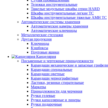
Стулья промышленные
Тележки инструментальные
Тяжелые модульные шкафы серии HARD
Шкафы инструментальные легкие ТС
Шкафы инструментальные тяжелые AMH TC
Автоматические системы хранения
Автоматические камеры хранения
Автоматические ключницы
Металлические стеллажи
Другая продукция
Ключницы
Кэшбоксы
Почтовые ящики
Канцелярия
Письменные и чертежные принадлежности
Карандаши механические и запасные грифели
Карандаши специальные
Карандаши цветные
Карандаши чернографитные
Ластики, резинки стирательные
Маркеры
Принадлежности для черчения
Ручки гелевые
Ручки капиллярные и линеры
Ручки подарочные