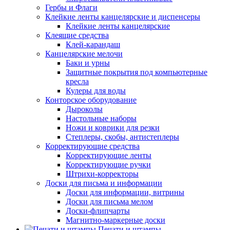
Гербы и Флаги
Клейкие ленты канцелярские и диспенсеры
Клейкие ленты канцелярские
Клеящие средства
Клей-карандаш
Канцелярские мелочи
Баки и урны
Защитные покрытия под компьютерные
кресла
Кулеры для воды
Конторское оборудование
Дыроколы
Настольные наборы
Ножи и коврики для резки
Степлеры, скобы, антистеплеры
Корректирующие средства
Корректирующие ленты
Корректирующие ручки
Штрихи-корректоры
Доски для письма и информации
Доски для информации, витрины
Доски для письма мелом
Доски-флипчарты
Магнитно-маркерные доски
Печати и штампы