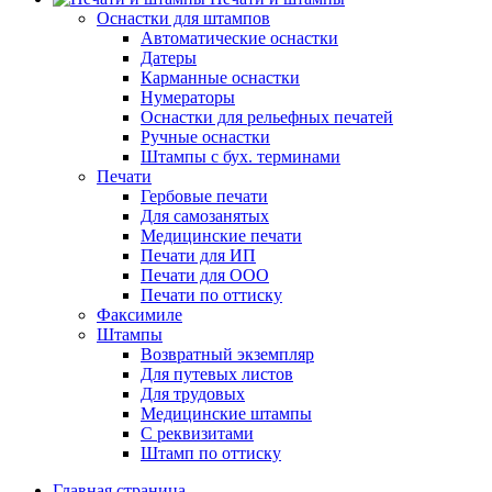
Оснастки для штампов
Автоматические оснастки
Датеры
Карманные оснастки
Нумераторы
Оснастки для рельефных печатей
Ручные оснастки
Штампы с бух. терминами
Печати
Гербовые печати
Для самозанятых
Медицинские печати
Печати для ИП
Печати для ООО
Печати по оттиску
Факсимиле
Штампы
Возвратный экземпляр
Для путевых листов
Для трудовых
Медицинские штампы
С реквизитами
Штамп по оттиску
Главная страница