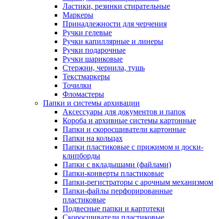
Ластики, резинки стирательные
Маркеры
Принадлежности для черчения
Ручки гелевые
Ручки капиллярные и линеры
Ручки подарочные
Ручки шариковые
Стержни, чернила, тушь
Текстмаркеры
Точилки
Фломастеры
Папки и системы архивации
Аксессуары для документов и папок
Короба и архивные системы картонные
Папки и скоросшиватели картонные
Папки на кольцах
Папки пластиковые с прижимом и доски-
клипборды
Папки с вкладышами (файлами)
Папки-конверты пластиковые
Папки-регистраторы с арочным механизмом
Папки-файлы перфорированные
пластиковые
Подвесные папки и картотеки
Скоросшиватели пластиковые