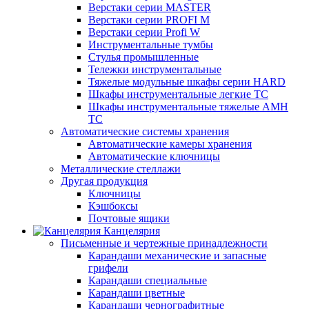
Верстаки серии MASTER
Верстаки серии PROFI M
Верстаки серии Profi W
Инструментальные тумбы
Стулья промышленные
Тележки инструментальные
Тяжелые модульные шкафы серии HARD
Шкафы инструментальные легкие ТС
Шкафы инструментальные тяжелые AMH
TC
Автоматические системы хранения
Автоматические камеры хранения
Автоматические ключницы
Металлические стеллажи
Другая продукция
Ключницы
Кэшбоксы
Почтовые ящики
Канцелярия
Письменные и чертежные принадлежности
Карандаши механические и запасные
грифели
Карандаши специальные
Карандаши цветные
Карандаши чернографитные