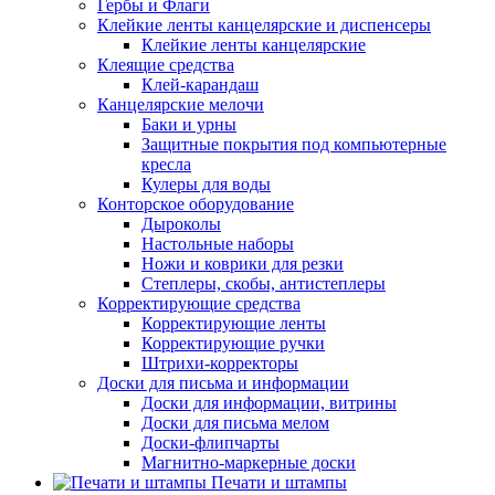
Гербы и Флаги
Клейкие ленты канцелярские и диспенсеры
Клейкие ленты канцелярские
Клеящие средства
Клей-карандаш
Канцелярские мелочи
Баки и урны
Защитные покрытия под компьютерные
кресла
Кулеры для воды
Конторское оборудование
Дыроколы
Настольные наборы
Ножи и коврики для резки
Степлеры, скобы, антистеплеры
Корректирующие средства
Корректирующие ленты
Корректирующие ручки
Штрихи-корректоры
Доски для письма и информации
Доски для информации, витрины
Доски для письма мелом
Доски-флипчарты
Магнитно-маркерные доски
Печати и штампы