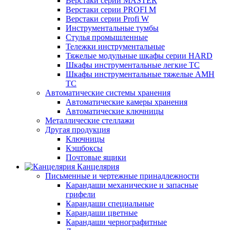
Верстаки серии MASTER
Верстаки серии PROFI M
Верстаки серии Profi W
Инструментальные тумбы
Стулья промышленные
Тележки инструментальные
Тяжелые модульные шкафы серии HARD
Шкафы инструментальные легкие ТС
Шкафы инструментальные тяжелые AMH
TC
Автоматические системы хранения
Автоматические камеры хранения
Автоматические ключницы
Металлические стеллажи
Другая продукция
Ключницы
Кэшбоксы
Почтовые ящики
Канцелярия
Письменные и чертежные принадлежности
Карандаши механические и запасные
грифели
Карандаши специальные
Карандаши цветные
Карандаши чернографитные