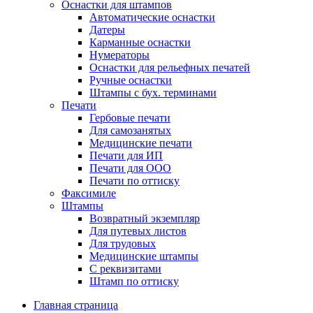
Оснастки для штампов
Автоматические оснастки
Датеры
Карманные оснастки
Нумераторы
Оснастки для рельефных печатей
Ручные оснастки
Штампы с бух. терминами
Печати
Гербовые печати
Для самозанятых
Медицинские печати
Печати для ИП
Печати для ООО
Печати по оттиску
Факсимиле
Штампы
Возвратный экземпляр
Для путевых листов
Для трудовых
Медицинские штампы
С реквизитами
Штамп по оттиску
Главная страница