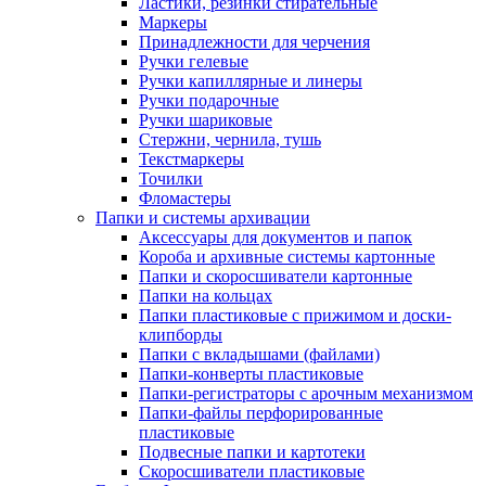
Ластики, резинки стирательные
Маркеры
Принадлежности для черчения
Ручки гелевые
Ручки капиллярные и линеры
Ручки подарочные
Ручки шариковые
Стержни, чернила, тушь
Текстмаркеры
Точилки
Фломастеры
Папки и системы архивации
Аксессуары для документов и папок
Короба и архивные системы картонные
Папки и скоросшиватели картонные
Папки на кольцах
Папки пластиковые с прижимом и доски-
клипборды
Папки с вкладышами (файлами)
Папки-конверты пластиковые
Папки-регистраторы с арочным механизмом
Папки-файлы перфорированные
пластиковые
Подвесные папки и картотеки
Скоросшиватели пластиковые