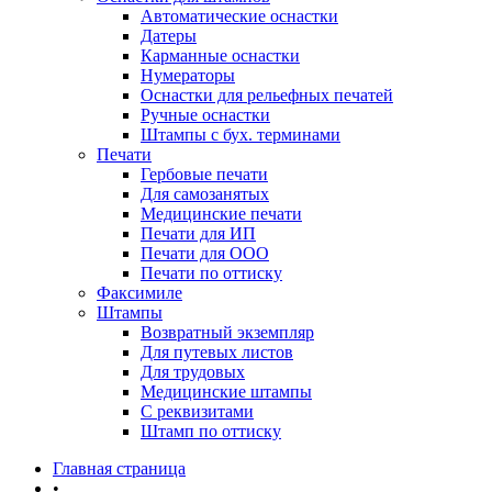
Автоматические оснастки
Датеры
Карманные оснастки
Нумераторы
Оснастки для рельефных печатей
Ручные оснастки
Штампы с бух. терминами
Печати
Гербовые печати
Для самозанятых
Медицинские печати
Печати для ИП
Печати для ООО
Печати по оттиску
Факсимиле
Штампы
Возвратный экземпляр
Для путевых листов
Для трудовых
Медицинские штампы
С реквизитами
Штамп по оттиску
Главная страница
•