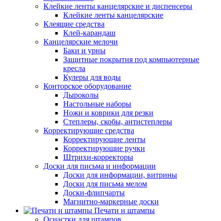
Клейкие ленты канцелярские и диспенсеры
Клейкие ленты канцелярские
Клеящие средства
Клей-карандаш
Канцелярские мелочи
Баки и урны
Защитные покрытия под компьютерные
кресла
Кулеры для воды
Конторское оборудование
Дыроколы
Настольные наборы
Ножи и коврики для резки
Степлеры, скобы, антистеплеры
Корректирующие средства
Корректирующие ленты
Корректирующие ручки
Штрихи-корректоры
Доски для письма и информации
Доски для информации, витрины
Доски для письма мелом
Доски-флипчарты
Магнитно-маркерные доски
Печати и штампы
Оснастки для штампов