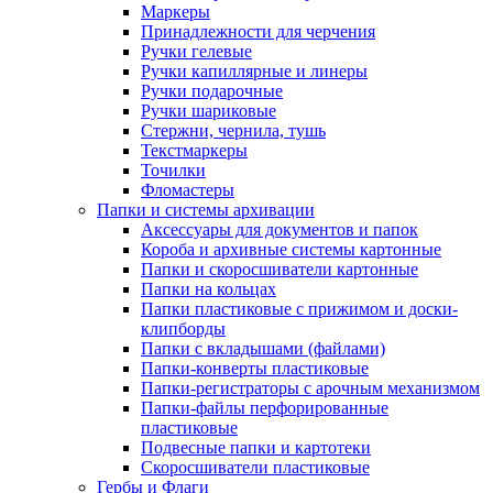
Маркеры
Принадлежности для черчения
Ручки гелевые
Ручки капиллярные и линеры
Ручки подарочные
Ручки шариковые
Стержни, чернила, тушь
Текстмаркеры
Точилки
Фломастеры
Папки и системы архивации
Аксессуары для документов и папок
Короба и архивные системы картонные
Папки и скоросшиватели картонные
Папки на кольцах
Папки пластиковые с прижимом и доски-
клипборды
Папки с вкладышами (файлами)
Папки-конверты пластиковые
Папки-регистраторы с арочным механизмом
Папки-файлы перфорированные
пластиковые
Подвесные папки и картотеки
Скоросшиватели пластиковые
Гербы и Флаги