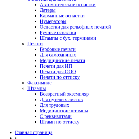
Автоматические оснастки
Датеры
Карманные оснастки
Нумераторы
Оснастки для рельефных печатей
Ручные оснастки
Штампы с бух. терминами
Печати
Гербовые печати
Для самозанятых
Медицинские печати
Печати для ИП
Печати для ООО
Печати по оттиску
Факсимиле
Штампы
Возвратный экземпляр
Для путевых листов
Для трудовых
Медицинские штампы
С реквизитами
Штамп по оттиску
Главная страница
•