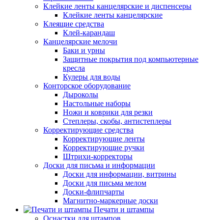
Клейкие ленты канцелярские и диспенсеры
Клейкие ленты канцелярские
Клеящие средства
Клей-карандаш
Канцелярские мелочи
Баки и урны
Защитные покрытия под компьютерные
кресла
Кулеры для воды
Конторское оборудование
Дыроколы
Настольные наборы
Ножи и коврики для резки
Степлеры, скобы, антистеплеры
Корректирующие средства
Корректирующие ленты
Корректирующие ручки
Штрихи-корректоры
Доски для письма и информации
Доски для информации, витрины
Доски для письма мелом
Доски-флипчарты
Магнитно-маркерные доски
Печати и штампы
Оснастки для штампов