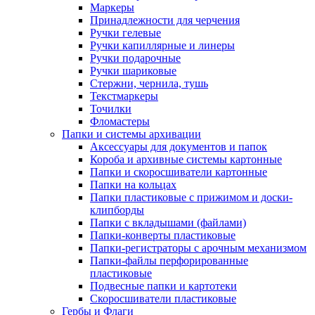
Маркеры
Принадлежности для черчения
Ручки гелевые
Ручки капиллярные и линеры
Ручки подарочные
Ручки шариковые
Стержни, чернила, тушь
Текстмаркеры
Точилки
Фломастеры
Папки и системы архивации
Аксессуары для документов и папок
Короба и архивные системы картонные
Папки и скоросшиватели картонные
Папки на кольцах
Папки пластиковые с прижимом и доски-
клипборды
Папки с вкладышами (файлами)
Папки-конверты пластиковые
Папки-регистраторы с арочным механизмом
Папки-файлы перфорированные
пластиковые
Подвесные папки и картотеки
Скоросшиватели пластиковые
Гербы и Флаги