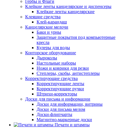
Гербы и Флаги
Клейкие ленты канцелярские и диспенсеры
Клейкие ленты канцелярские
Клеящие средства
Клей-карандаш
Канцелярские мелочи
Баки и урны
Защитные покрытия под компьютерные
кресла
Кулеры для воды
Конторское оборудование
Дыроколы
Настольные наборы
Ножи и коврики для резки
Степлеры, скобы, антистеплеры
Корректирующие средства
Корректирующие ленты
Корректирующие ручки
Штрихи-корректоры
Доски для письма и информации
Доски для информации, витрины
Доски для письма мелом
Доски-флипчарты
Магнитно-маркерные доски
Печати и штампы