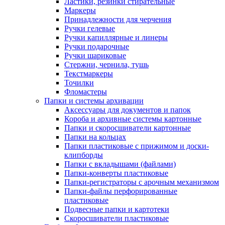
Ластики, резинки стирательные
Маркеры
Принадлежности для черчения
Ручки гелевые
Ручки капиллярные и линеры
Ручки подарочные
Ручки шариковые
Стержни, чернила, тушь
Текстмаркеры
Точилки
Фломастеры
Папки и системы архивации
Аксессуары для документов и папок
Короба и архивные системы картонные
Папки и скоросшиватели картонные
Папки на кольцах
Папки пластиковые с прижимом и доски-
клипборды
Папки с вкладышами (файлами)
Папки-конверты пластиковые
Папки-регистраторы с арочным механизмом
Папки-файлы перфорированные
пластиковые
Подвесные папки и картотеки
Скоросшиватели пластиковые