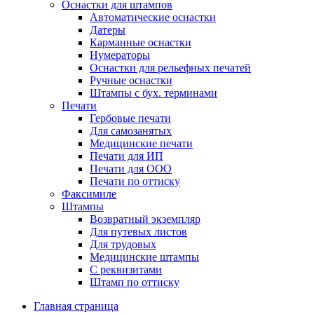
Оснастки для штампов
Автоматические оснастки
Датеры
Карманные оснастки
Нумераторы
Оснастки для рельефных печатей
Ручные оснастки
Штампы с бух. терминами
Печати
Гербовые печати
Для самозанятых
Медицинские печати
Печати для ИП
Печати для ООО
Печати по оттиску
Факсимиле
Штампы
Возвратный экземпляр
Для путевых листов
Для трудовых
Медицинские штампы
С реквизитами
Штамп по оттиску
Главная страница