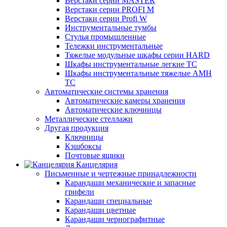
Верстаки серии MASTER
Верстаки серии PROFI M
Верстаки серии Profi W
Инструментальные тумбы
Стулья промышленные
Тележки инструментальные
Тяжелые модульные шкафы серии HARD
Шкафы инструментальные легкие ТС
Шкафы инструментальные тяжелые AMH
TC
Автоматические системы хранения
Автоматические камеры хранения
Автоматические ключницы
Металлические стеллажи
Другая продукция
Ключницы
Кэшбоксы
Почтовые ящики
Канцелярия
Письменные и чертежные принадлежности
Карандаши механические и запасные
грифели
Карандаши специальные
Карандаши цветные
Карандаши чернографитные