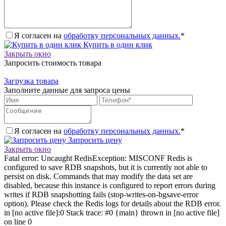
Я согласен на
обработку персональных данных.
*
Купить в один клик
Закрыть окно
Запросить стоимость товара
Загрузка товара
Заполните данные для запроса цены
Я согласен на
обработку персональных данных.
*
Запросить цену
Закрыть окно
Fatal error: Uncaught RedisException: MISCONF Redis is
configured to save RDB snapshots, but it is currently not able to
persist on disk. Commands that may modify the data set are
disabled, because this instance is configured to report errors during
writes if RDB snapshotting fails (stop-writes-on-bgsave-error
option). Please check the Redis logs for details about the RDB error.
in [no active file]:0 Stack trace: #0 {main} thrown in [no active file]
on line 0