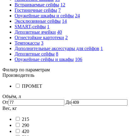
Встраиваемые сейфы
12
Гостиничные сейфы
7
Оружейные шкафы и сейфы
24
Эксклюзивные сейфы
14
SMART-сейфы
1
Депозитные ячейки
40
Огнестойкие картотеки
2
Темпокассы
3
Дополнительные аксессуары для сейфов
1
Депозитные сейфы
8
Оружейные сейфы и шкафы
106
Фильтр по параметрам
Производитель
ПРОМЕТ
Объём, л
От
До
Вес, кг
215
290
420