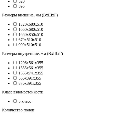
520
595
Размеры внешние, мм (ВхШхГ)
1320x680x510
1660x680x510
1660x850x510
670x510x510
990x510x510
Размеры внутренние, мм (ВхШхГ)
1206x561x355
1555x561x355
1555x741x355
556x391x355
876x391x355
Класс взломостойкости
5 класс
Количество полок