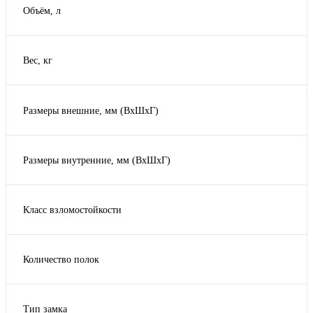
Объём, л
Вес, кг
-
0.13
Размеры внешние, мм (ВхШхГ)
0.46
1000x200x250
0.8
1000x210x280
1.2
Размеры внутренние, мм (ВхШхГ)
1000x213x153
Показать ещё 207
1005x664x295
1000x250x250
1006x526x387
1000x263x183
Класс взломостойкости
1007x526x387
Показать ещё 201
1 класс
1034x546x418
2 класс
1066x544x336
Количество полок
3 класс
Показать ещё 222
1
4 класс
1+лоток
5 класс
Тип замка
2