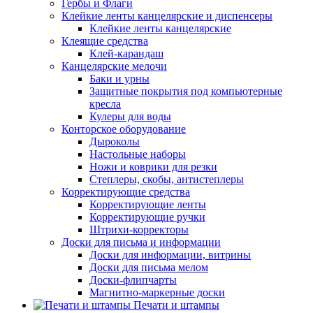
Гербы и Флаги
Клейкие ленты канцелярские и диспенсеры
Клейкие ленты канцелярские
Клеящие средства
Клей-карандаш
Канцелярские мелочи
Баки и урны
Защитные покрытия под компьютерные
кресла
Кулеры для воды
Конторское оборудование
Дыроколы
Настольные наборы
Ножи и коврики для резки
Степлеры, скобы, антистеплеры
Корректирующие средства
Корректирующие ленты
Корректирующие ручки
Штрихи-корректоры
Доски для письма и информации
Доски для информации, витрины
Доски для письма мелом
Доски-флипчарты
Магнитно-маркерные доски
Печати и штампы