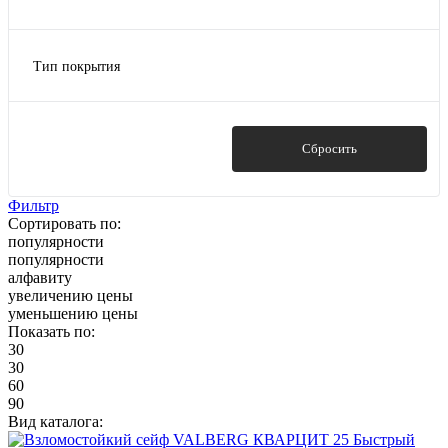
Показать ещё 2
Два ключевых
3
Ключевой
4
Тип покрытия
Кодовый электронный
Показать ещё 6
Лаковое покрытие
Механический кодовый
Натуральное дерево
Почтовый
Пластик
Показать
Сбросить
Показать ещё 5
Полимерно-порошковая краска
Порошковое
Фильтр
Сортировать по:
Показать ещё 10
популярности
популярности
алфавиту
увеличению цены
уменьшению цены
Показать по:
30
30
60
90
Вид каталога:
Быстрый