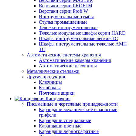
Верстаки серии MASTER
Верстаки серии PROFI M
Верстаки серии Profi W
Инструментальные тумбы
Стулья промышленные
Тележки инструментальные
Тяжелые модульные шкафы серии HARD
Шкафы инструментальные легкие ТС
Шкафы инструментальные тяжелые AMH
TC
Автоматические системы хранения
Автоматические камеры хранения
Автоматические ключницы
Металлические стеллажи
Другая продукция
Ключницы
Кэшбоксы
Почтовые ящики
Канцелярия
Письменные и чертежные принадлежности
Карандаши механические и запасные
грифели
Карандаши специальные
Карандаши цветные
Карандаши чернографитные