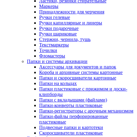
Ластики, резинки стирательные
Маркеры
Принадлежности для черчения
Ручки гелевые
Ручки капиллярные и линеры
Ручки подарочные
Ручки шариковые
Стержни, чернила, тушь
Текстмаркеры
Точилки
Фломастеры
Папки и системы архивации
Аксессуары для документов и папок
Короба и архивные системы картонные
Папки и скоросшиватели картонные
Папки на кольцах
Папки пластиковые с прижимом и доски-
клипборды
Папки с вкладышами (файлами)
Папки-конверты пластиковые
Папки-регистраторы с арочным механизмом
Папки-файлы перфорированные
пластиковые
Подвесные папки и картотеки
Скоросшиватели пластиковые