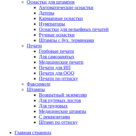
Оснастки для штампов
Автоматические оснастки
Датеры
Карманные оснастки
Нумераторы
Оснастки для рельефных печатей
Ручные оснастки
Штампы с бух. терминами
Печати
Гербовые печати
Для самозанятых
Медицинские печати
Печати для ИП
Печати для ООО
Печати по оттиску
Факсимиле
Штампы
Возвратный экземпляр
Для путевых листов
Для трудовых
Медицинские штампы
С реквизитами
Штамп по оттиску
Главная страница