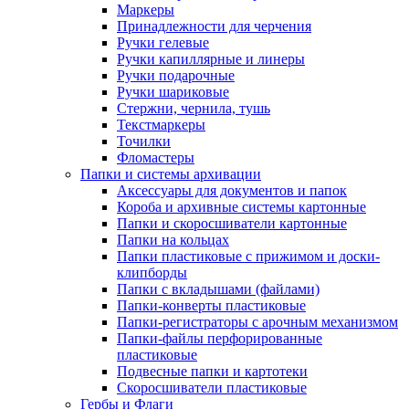
Маркеры
Принадлежности для черчения
Ручки гелевые
Ручки капиллярные и линеры
Ручки подарочные
Ручки шариковые
Стержни, чернила, тушь
Текстмаркеры
Точилки
Фломастеры
Папки и системы архивации
Аксессуары для документов и папок
Короба и архивные системы картонные
Папки и скоросшиватели картонные
Папки на кольцах
Папки пластиковые с прижимом и доски-
клипборды
Папки с вкладышами (файлами)
Папки-конверты пластиковые
Папки-регистраторы с арочным механизмом
Папки-файлы перфорированные
пластиковые
Подвесные папки и картотеки
Скоросшиватели пластиковые
Гербы и Флаги