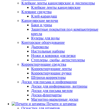
Клейкие ленты канцелярские и диспенсеры
Клейкие ленты канцелярские
Клеящие средства
Клей-карандаш
Канцелярские мелочи
Баки и урны
Защитные покрытия под компьютерные
кресла
Кулеры для воды
Конторское оборудование
Дыроколы
Настольные наборы
Ножи и коврики для резки
Степлеры, скобы, антистеплеры
Корректирующие средства
Корректирующие ленты
Корректирующие ручки
Штрихи-корректоры
Доски для письма и информации
Доски для информации, витрины
Доски для письма мелом
Доски-флипчарты
Магнитно-маркерные доски
Печати и штампы
Оснастки для штампов