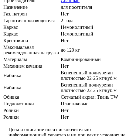
Производитель
Chairman
Назначение
для посетителя
Газ. патрон
Нет
Гарантия производителя
2 года
Каркас
Немонолитный
Каркас
Немонолитный
Крестовина
Нет
Максимальная
до 120 кг
рекомендованная нагрузка
Материалы
Комбинированный
Механизм качания
Нет
Вспененный полиуретан
Набивка
плотностью 22-25 кг/куб.м
Вспененный полиуретан
Набивка
плотностью 22-25 кг/куб.м
Обивка
Сетчатый акрил; Ткань TW
Подлокотники
Пластиковые
Ролики
Нет
Ролики
Нет
Цена и описание носит исключительно
информационный характер и ни при каких условиях не