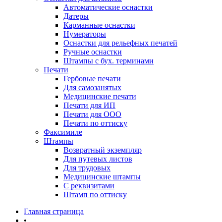
Автоматические оснастки
Датеры
Карманные оснастки
Нумераторы
Оснастки для рельефных печатей
Ручные оснастки
Штампы с бух. терминами
Печати
Гербовые печати
Для самозанятых
Медицинские печати
Печати для ИП
Печати для ООО
Печати по оттиску
Факсимиле
Штампы
Возвратный экземпляр
Для путевых листов
Для трудовых
Медицинские штампы
С реквизитами
Штамп по оттиску
Главная страница
•