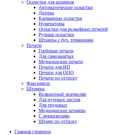
Оснастки для штампов
Автоматические оснастки
Датеры
Карманные оснастки
Нумераторы
Оснастки для рельефных печатей
Ручные оснастки
Штампы с бух. терминами
Печати
Гербовые печати
Для самозанятых
Медицинские печати
Печати для ИП
Печати для ООО
Печати по оттиску
Факсимиле
Штампы
Возвратный экземпляр
Для путевых листов
Для трудовых
Медицинские штампы
С реквизитами
Штамп по оттиску
Главная страница