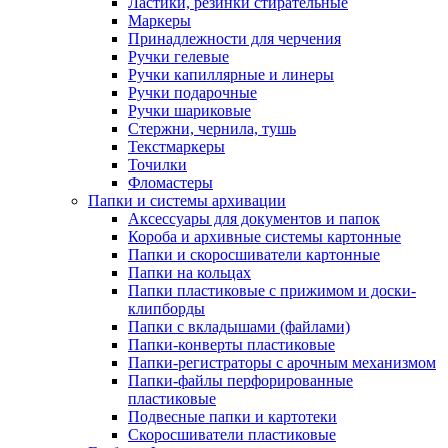
Ластики, резинки стирательные
Маркеры
Принадлежности для черчения
Ручки гелевые
Ручки капиллярные и линеры
Ручки подарочные
Ручки шариковые
Стержни, чернила, тушь
Текстмаркеры
Точилки
Фломастеры
Папки и системы архивации
Аксессуары для документов и папок
Короба и архивные системы картонные
Папки и скоросшиватели картонные
Папки на кольцах
Папки пластиковые с прижимом и доски-
клипборды
Папки с вкладышами (файлами)
Папки-конверты пластиковые
Папки-регистраторы с арочным механизмом
Папки-файлы перфорированные
пластиковые
Подвесные папки и картотеки
Скоросшиватели пластиковые