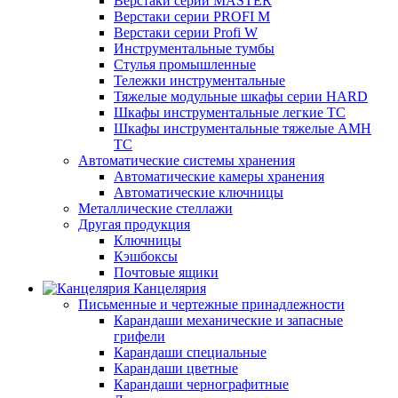
Верстаки серии MASTER
Верстаки серии PROFI M
Верстаки серии Profi W
Инструментальные тумбы
Стулья промышленные
Тележки инструментальные
Тяжелые модульные шкафы серии HARD
Шкафы инструментальные легкие ТС
Шкафы инструментальные тяжелые AMH
TC
Автоматические системы хранения
Автоматические камеры хранения
Автоматические ключницы
Металлические стеллажи
Другая продукция
Ключницы
Кэшбоксы
Почтовые ящики
Канцелярия
Письменные и чертежные принадлежности
Карандаши механические и запасные
грифели
Карандаши специальные
Карандаши цветные
Карандаши чернографитные