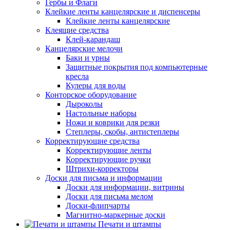
Гербы и Флаги
Клейкие ленты канцелярские и диспенсеры
Клейкие ленты канцелярские
Клеящие средства
Клей-карандаш
Канцелярские мелочи
Баки и урны
Защитные покрытия под компьютерные
кресла
Кулеры для воды
Конторское оборудование
Дыроколы
Настольные наборы
Ножи и коврики для резки
Степлеры, скобы, антистеплеры
Корректирующие средства
Корректирующие ленты
Корректирующие ручки
Штрихи-корректоры
Доски для письма и информации
Доски для информации, витрины
Доски для письма мелом
Доски-флипчарты
Магнитно-маркерные доски
Печати и штампы