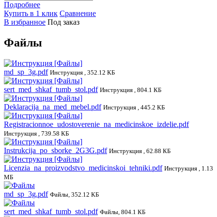
Подробнее
Купить в 1 клик
Сравнение
В избранное
Под заказ
Файлы
md_sp_3g.pdf
Инструкция , 352.12 КБ
sert_med_shkaf_tumb_stol.pdf
Инструкция , 804.1 КБ
Deklaracija_na_med_mebel.pdf
Инструкция , 445.2 КБ
Registracionnoe_udostoverenie_na_medicinskoe_izdelie.pdf
Инструкция , 739.58 КБ
Instrukcija_po_sborke_2G3G.pdf
Инструкция , 62.88 КБ
Licenzia_na_proizvodstvo_medicinskoi_tehniki.pdf
Инструкция , 1.13
МБ
md_sp_3g.pdf
Файлы, 352.12 КБ
sert_med_shkaf_tumb_stol.pdf
Файлы, 804.1 КБ