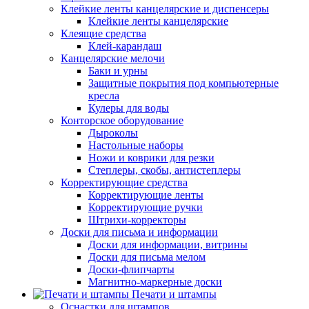
Клейкие ленты канцелярские и диспенсеры
Клейкие ленты канцелярские
Клеящие средства
Клей-карандаш
Канцелярские мелочи
Баки и урны
Защитные покрытия под компьютерные
кресла
Кулеры для воды
Конторское оборудование
Дыроколы
Настольные наборы
Ножи и коврики для резки
Степлеры, скобы, антистеплеры
Корректирующие средства
Корректирующие ленты
Корректирующие ручки
Штрихи-корректоры
Доски для письма и информации
Доски для информации, витрины
Доски для письма мелом
Доски-флипчарты
Магнитно-маркерные доски
Печати и штампы
Оснастки для штампов