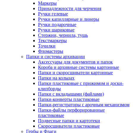
Маркеры
Принадлежности для черчения
Ручки гелевые
Ручки капиллярные и линеры
Ручки подарочные
Ручки шариковые
Стержни, чернила, тушь
Текстмаркеры
Точилки
Фломастеры
Папки и системы архивации
Аксессуары для документов и папок
Короба и архивные системы картонные
Папки и скоросшиватели картонные
Папки на кольцах
Папки пластиковые с прижимом и доски-
клипборды
Папки с вкладышами (файлами)
Папки-конверты пластиковые
Папки-регистраторы с арочным механизмом
Папки-файлы перфорированные
пластиковые
Подвесные папки и картотеки
Скоросшиватели пластиковые
Гербы и Флаги