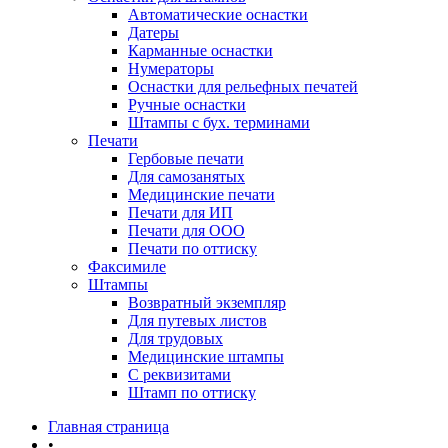
Автоматические оснастки
Датеры
Карманные оснастки
Нумераторы
Оснастки для рельефных печатей
Ручные оснастки
Штампы с бух. терминами
Печати
Гербовые печати
Для самозанятых
Медицинские печати
Печати для ИП
Печати для ООО
Печати по оттиску
Факсимиле
Штампы
Возвратный экземпляр
Для путевых листов
Для трудовых
Медицинские штампы
С реквизитами
Штамп по оттиску
Главная страница
•