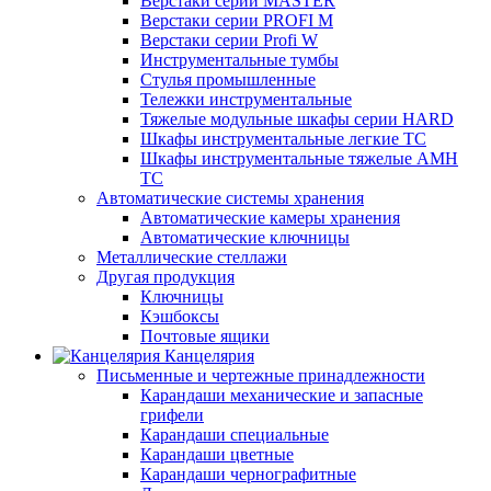
Верстаки серии MASTER
Верстаки серии PROFI M
Верстаки серии Profi W
Инструментальные тумбы
Стулья промышленные
Тележки инструментальные
Тяжелые модульные шкафы серии HARD
Шкафы инструментальные легкие ТС
Шкафы инструментальные тяжелые AMH
TC
Автоматические системы хранения
Автоматические камеры хранения
Автоматические ключницы
Металлические стеллажи
Другая продукция
Ключницы
Кэшбоксы
Почтовые ящики
Канцелярия
Письменные и чертежные принадлежности
Карандаши механические и запасные
грифели
Карандаши специальные
Карандаши цветные
Карандаши чернографитные