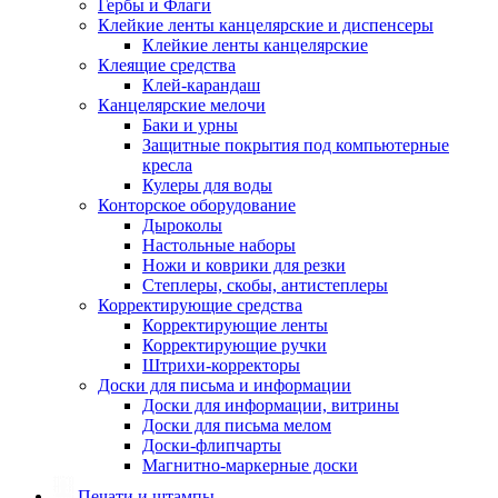
Гербы и Флаги
Клейкие ленты канцелярские и диспенсеры
Клейкие ленты канцелярские
Клеящие средства
Клей-карандаш
Канцелярские мелочи
Баки и урны
Защитные покрытия под компьютерные
кресла
Кулеры для воды
Конторское оборудование
Дыроколы
Настольные наборы
Ножи и коврики для резки
Степлеры, скобы, антистеплеры
Корректирующие средства
Корректирующие ленты
Корректирующие ручки
Штрихи-корректоры
Доски для письма и информации
Доски для информации, витрины
Доски для письма мелом
Доски-флипчарты
Магнитно-маркерные доски
Печати и штампы