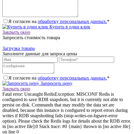
Я согласен на
обработку персональных данных.
*
Купить в один клик
Закрыть окно
Запросить стоимость товара
Загрузка товара
Заполните данные для запроса цены
Я согласен на
обработку персональных данных.
*
Запросить цену
Закрыть окно
Fatal error: Uncaught RedisException: MISCONF Redis is
configured to save RDB snapshots, but it is currently not able to
persist on disk. Commands that may modify the data set are
disabled, because this instance is configured to report errors during
writes if RDB snapshotting fails (stop-writes-on-bgsave-error
option). Please check the Redis logs for details about the RDB error.
in [no active file]:0 Stack trace: #0 {main} thrown in [no active file]
on line 0