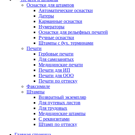
Оснастки для штампов
Автоматические оснастки
Датеры
Карманные оснастки
Нумераторы
Оснастки для рельефных печатей
Ручные оснастки
Штампы с бух. терминами
Печати
Гербовые печати
Для самозанятых
Медицинские печати
Печати для ИП
Печати для ООО
Печати по оттиску
Факсимиле
Штампы
Возвратный экземпляр
Для путевых листов
Для трудовых
Медицинские штампы
С реквизитами
Штамп по оттиску
Главная страница